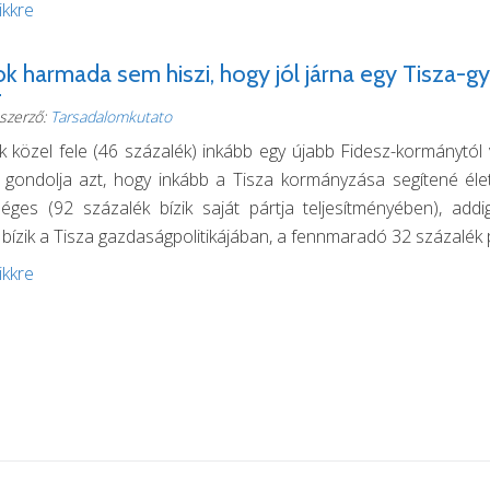
ikkre
ok harmada sem hiszi, hogy jól járna egy Tisza-
szerző:
Tarsadalomkutato
 közel fele (46 százalék) inkább egy újabb Fidesz-kormánytól v
 gondolja azt, hogy inkább a Tisza kormányzása segítené éle
éges (92 százalék bízik saját pártja teljesítményében), ad
bízik a Tisza gazdaságpolitikájában, a fennmaradó 32 százalék 
ikkre
éter népszerűtlenebb Orbánnál, csapatát pedig 
szerző:
Tarsadalomkutato
ert többen tartják ellenszenvesnek, mint szimpatikusnak, miköz
tizálás után sem ismeri a magyar társadalom jelentős része. Orb