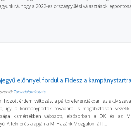
gyunk rá, hogy a 2022-es országgyűlési választások legpontosab
egyű előnnyel fordul a Fidesz a kampánystartr
szerző:
Tarsadalomkutato
em hozott érdemi változást a pártpreferenciákban: az aktív sza
ja, így a kormánypártok továbbra is magabiztosan vezetik 
tsága kismértékben változott, elsősorban a DK és az 
yű. A felmérés alapján a Mi Hazánk Mozgalom áll […]