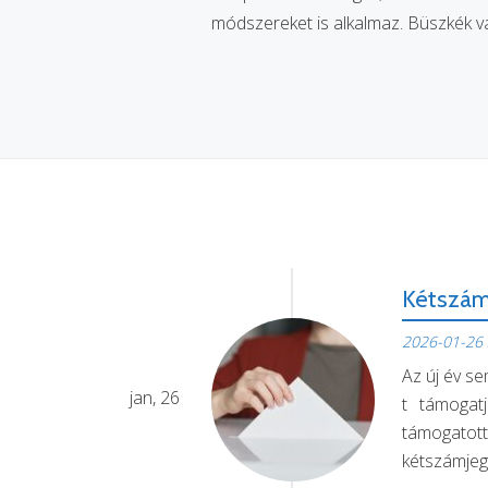
módszereket is alkalmaz. Büszkék va
Kétszámj
2026-01-26
Az új év s
jan, 26
t támogat
támogatot
kétszámjeg