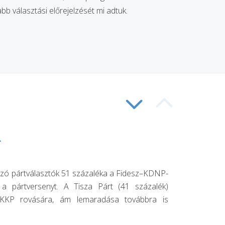
b választási előrejelzését mi adtuk.
POS
P
a
SLI
SL
vazó pártválasztók 51 százaléka a Fidesz–KDNP-
a pártversenyt. A Tisza Párt (41 százalék)
MKKP rovására, ám lemaradása továbbra is
NAV
NA