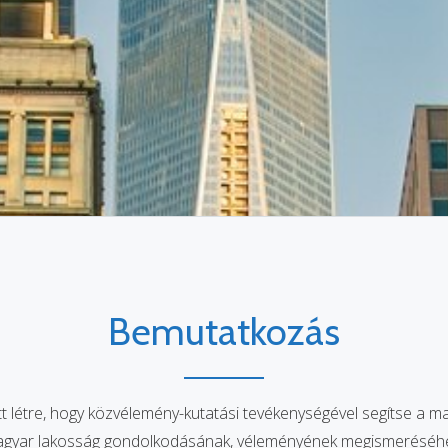
Bemutatkozás
ött létre, hogy közvélemény-kutatási tevékenységével segítse a 
agyar lakosság gondolkodásának, véleményének megismeréséhez mi