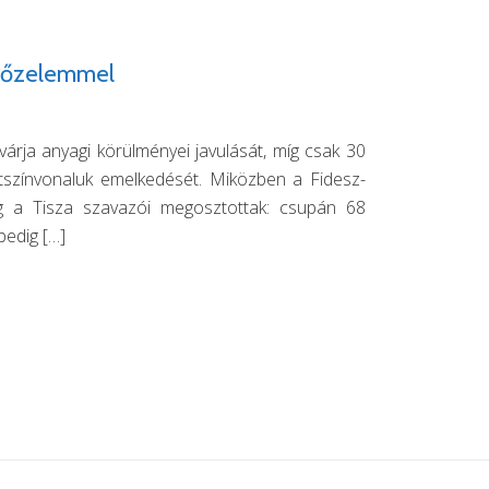
DO
U
győzelemmel
árja anyagi körülményei javulását, míg csak 30
tszínvonaluk emelkedését. Miközben a Fidesz-
dig a Tisza szavazói megosztottak: csupán 68
pedig […]
alig ismerik
ben a Tisza Párt további politikusait másfél év
án Viktor népszerűsége továbbra is kétszámjegyű