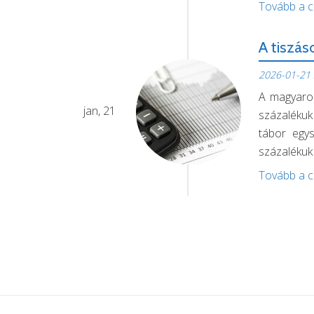
Tovább a c
A tiszás
2026-01-21
A magyarok
jan, 21
százalékuk
tábor egys
százalékuk 
Tovább a c
Magyar P
2025-12-29
Magyar Pét
dec, 29
aktív poli