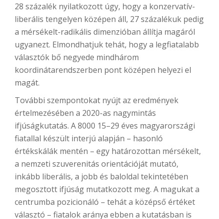
28 százalék nyilatkozott úgy, hogy a konzervatív-
liberális tengelyen középen áll, 27 százalékuk pedig
a mérsékelt-radikális dimenzióban állítja magáról
ugyanezt. Elmondhatjuk tehát, hogy a legfiatalabb
választók bő negyede mindhárom
koordinátarendszerben pont középen helyezi el
magát.
További szempontokat nyújt az eredmények
értelmezésében a 2020-as nagymintás
ifjúságkutatás. A 8000 15–29 éves magyarországi
fiatallal készült interjú alapján – hasonló
értékskálák mentén – egy határozottan mérsékelt,
a nemzeti szuverenitás orientációját mutató,
inkább liberális, a jobb és baloldal tekintetében
megosztott ifjúság mutatkozott meg. A magukat a
centrumba pozicionáló – tehát a középső értéket
választó – fiatalok aránya ebben a kutatásban is