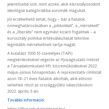
jelentősebb volt, mint azoké, akik kikristályosodott
ideológiai kategóriákba sorolnák magukat.
Jól érzékelhető tehát, hogy – bár a fiatalok
önmeghatározásában a „jobboldali”, a „mérsékelt”
és a „liberális” nem egymást kizáró fogalmak – a
korosztály politikai értékválasztását tekintve
leginkább mérsékeltnek tartja magát.
A kutatást 1000 fő személyes (TAPI)
megkérdezésével végezte az Ifjúságkutató Intézet
a Társadalomkutató Kft. közreműködésével 2022.
május-június hónapokban. A reprezentatív címlistát
azon 18–21 éves fiatalok alkották, akik először
vehettek részt az országgyűlési választásokon
2022. április 3-án.
További információ:
https://ifjusagkutatointezet.hu/