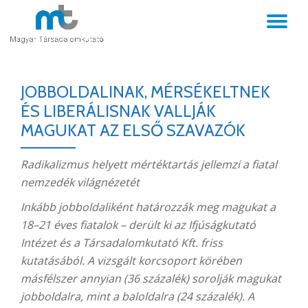
TO
Skip
to
NA
content
JOBBOLDALINAK, MÉRSÉKELTNEK
ÉS LIBERÁLISNAK VALLJÁK
MAGUKAT AZ ELSŐ SZAVAZÓK
Radikalizmus helyett mértéktartás jellemzi a fiatal
nemzedék világnézetét
Inkább jobboldaliként határozzák meg magukat a
18–21 éves fiatalok – derült ki az Ifjúságkutató
Intézet és a Társadalomkutató Kft. friss
kutatásából. A vizsgált korcsoport körében
másfélszer annyian (36 százalék) sorolják magukat
jobboldalra, mint a baloldalra (24 százalék). A