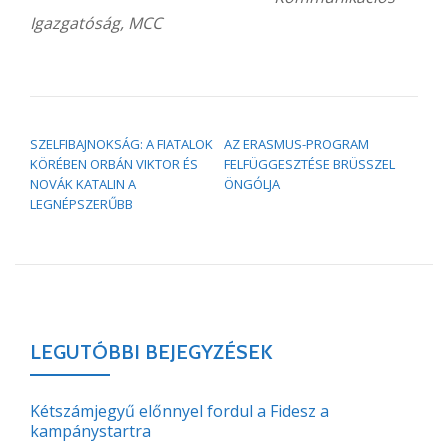
Igazgatóság, MCC
BEJEGYZÉS NAVIGÁCIÓ
SZELFIBAJNOKSÁG: A FIATALOK
AZ ERASMUS-PROGRAM
KÖRÉBEN ORBÁN VIKTOR ÉS
FELFÜGGESZTÉSE BRÜSSZEL
NOVÁK KATALIN A
ÖNGÓLJA
LEGNÉPSZERŰBB
LEGUTÓBBI BEJEGYZÉSEK
Kétszámjegyű előnnyel fordul a Fidesz a
kampánystartra