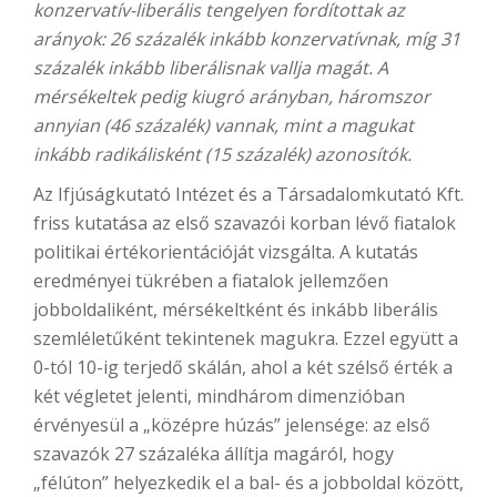
konzervatív-liberális tengelyen fordítottak az
arányok: 26 százalék inkább konzervatívnak, míg 31
százalék inkább liberálisnak vallja magát. A
mérsékeltek pedig kiugró arányban, háromszor
annyian (46 százalék) vannak, mint a magukat
inkább radikálisként (15 százalék) azonosítók.
Az Ifjúságkutató Intézet és a Társadalomkutató Kft.
friss kutatása az első szavazói korban lévő fiatalok
politikai értékorientációját vizsgálta. A kutatás
eredményei tükrében a fiatalok jellemzően
jobboldaliként, mérsékeltként és inkább liberális
szemléletűként tekintenek magukra. Ezzel együtt a
0-tól 10-ig terjedő skálán, ahol a két szélső érték a
két végletet jelenti, mindhárom dimenzióban
érvényesül a „középre húzás” jelensége: az első
szavazók 27 százaléka állítja magáról, hogy
„félúton” helyezkedik el a bal- és a jobboldal között,