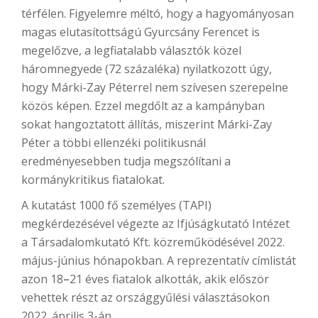
térfélen. Figyelemre méltó, hogy a hagyományosan
magas elutasítottságú Gyurcsány Ferencet is
megelőzve, a legfiatalabb választók közel
háromnegyede (72 százaléka) nyilatkozott úgy,
hogy Márki-Zay Péterrel nem szívesen szerepelne
közös képen. Ezzel megdőlt az a kampányban
sokat hangoztatott állítás, miszerint Márki-Zay
Péter a többi ellenzéki politikusnál
eredményesebben tudja megszólítani a
kormánykritikus fiatalokat.
A kutatást 1000 fő személyes (TAPI)
megkérdezésével végezte az Ifjúságkutató Intézet
a Társadalomkutató Kft. közreműködésével 2022.
május-június hónapokban. A reprezentatív címlistát
azon 18
–
21 éves fiatalok alkották, akik először
vehettek részt az országgyűlési választásokon
2022. április 3-án.