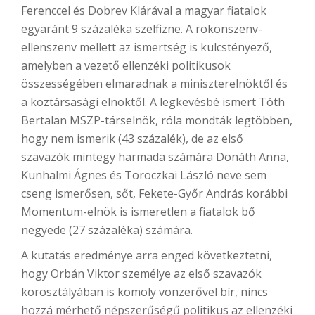
Ferenccel és Dobrev Klárával a magyar fiatalok
egyaránt 9 százaléka szelfizne. A rokonszenv-
ellenszenv mellett az ismertség is kulcstényező,
amelyben a vezető ellenzéki politikusok
összességében elmaradnak a miniszterelnöktől és
a köztársasági elnöktől. A legkevésbé ismert Tóth
Bertalan MSZP-társelnök, róla mondták legtöbben,
hogy nem ismerik (43 százalék), de az első
szavazók mintegy harmada számára Donáth Anna,
Kunhalmi Ágnes és Toroczkai László neve sem
cseng ismerősen, sőt, Fekete-Győr András korábbi
Momentum-elnök is ismeretlen a fiatalok bő
negyede (27 százaléka) számára.
A kutatás eredménye arra enged következtetni,
hogy Orbán Viktor személye az első szavazók
korosztályában is komoly vonzerővel bír, nincs
hozzá mérhető népszerűségű politikus az ellenzéki