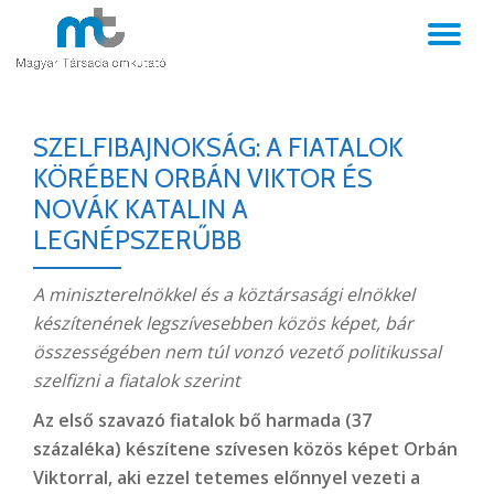
TO
Skip
to
NA
content
SZELFIBAJNOKSÁG: A FIATALOK
KÖRÉBEN ORBÁN VIKTOR ÉS
NOVÁK KATALIN A
LEGNÉPSZERŰBB
A miniszterelnökkel és a köztársasági elnökkel
készítenének legszívesebben közös képet, bár
összességében nem túl vonzó vezető politikussal
szelfizni a fiatalok szerint
Az első szavazó fiatalok bő harmada (37
százaléka) készítene szívesen közös képet Orbán
Viktorral, aki ezzel tetemes előnnyel vezeti a