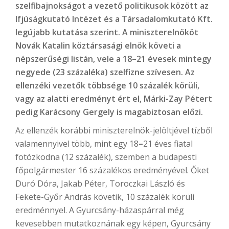
szelfibajnokságot a vezető politikusok között az
Ifjúságkutató Intézet és a Társadalomkutató Kft.
legújabb kutatása szerint. A miniszterelnököt
Novák Katalin köztársasági elnök követi a
népszerűségi listán, vele a 18–21 évesek mintegy
negyede (23 százaléka) szelfizne szívesen. Az
ellenzéki vezetők többsége 10 százalék körüli,
vagy az alatti eredményt ért el, Márki-Zay Pétert
pedig Karácsony Gergely is magabiztosan előzi.
Az ellenzék korábbi miniszterelnök-jelöltjével tízből
valamennyivel több, mint egy 18
–
21 éves fiatal
fotózkodna (12 százalék), szemben a budapesti
főpolgármester 16 százalékos eredményével. Őket
Duró Dóra, Jakab Péter, Toroczkai László és
Fekete-Győr András követik, 10 százalék körüli
eredménnyel. A Gyurcsány-házaspárral még
kevesebben mutatkoznának egy képen, Gyurcsány