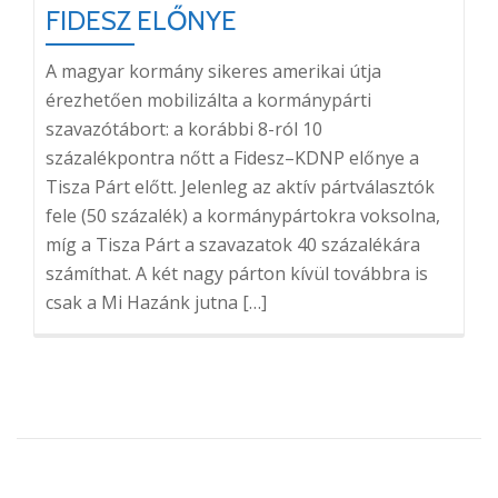
FIDESZ ELŐNYE
A magyar kormány sikeres amerikai útja
érezhetően mobilizálta a kormánypárti
szavazótábort: a korábbi 8-ról 10
százalékpontra nőtt a Fidesz–KDNP előnye a
Tisza Párt előtt. Jelenleg az aktív pártválasztók
fele (50 százalék) a kormánypártokra voksolna,
míg a Tisza Párt a szavazatok 40 százalékára
számíthat. A két nagy párton kívül továbbra is
csak a Mi Hazánk jutna […]