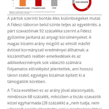
A pártok szerinti bontás éles különbségeket mutat.
A Fidesz-táboron belül szinte teljes az egyetértés: a
párt szavazóinak 92 százaléka szerint a Fidesz
győzelme javítaná az anyagi körülményeket. A
magas bizalmi arány mögött az elmúlt másfél
évtized kormányzati eredményei állhatnak: a
kiszámítható reálbér-emelkedések és az
adókedvezmények sok választó számára
folyamatos előrelépést jelentettek, ami hosszú
távon stabil, egységes bizalmat épített ki a
támogatóik körében.
A Tisza esetében ez az arány jóval alacsonyabb,
mindössze 68 százalék, miközben a tiszás szavazók
közel egyharmada (28 százalék) a „nem tudja, nem