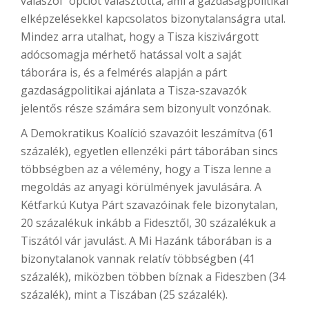
válaszol” opciót választotta, ami a gazdaságpolitikai
elképzelésekkel kapcsolatos bizonytalanságra utal.
Mindez arra utalhat, hogy a Tisza kiszivárgott
adócsomagja mérhető hatással volt a saját
táborára is, és a felmérés alapján a párt
gazdaságpolitikai ajánlata a Tisza-szavazók
jelentős része számára sem bizonyult vonzónak.
A Demokratikus Koalíció szavazóit leszámítva (61
százalék), egyetlen ellenzéki párt táborában sincs
többségben az a vélemény, hogy a Tisza lenne a
megoldás az anyagi körülmények javulására. A
Kétfarkú Kutya Párt szavazóinak fele bizonytalan,
20 százalékuk inkább a Fidesztől, 30 százalékuk a
Tiszától vár javulást. A Mi Hazánk táborában is a
bizonytalanok vannak relatív többségben (41
százalék), miközben többen bíznak a Fideszben (34
százalék), mint a Tiszában (25 százalék).