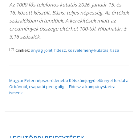
Az 1000 fős telefonos kutatás 2026. január 15. és
16. között készült. Bázis: teljes népesség. Az értékek
százalékban értendőek. A kerekítések miatt az
eredmények összege eltérhet 100-tól. Hibahatár: ±
3,16 százalék.
Címkék:
anyagi jólét
,
fidesz
,
közvélemény-kutatás
,
tisza
BEJEGYZÉS NAVIGÁCIÓ
Magyar Péter népszerűtlenebb
Kétszámjegyű előnnyel fordul a
Orbánnál, csapatát pedig alig
Fidesz a kampánystartra
ismerik