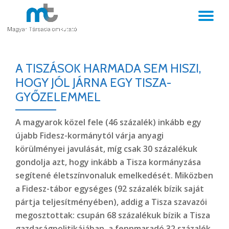
TO
Skip
to
NA
content
A TISZÁSOK HARMADA SEM HISZI,
HOGY JÓL JÁRNA EGY TISZA-
GYŐZELEMMEL
A magyarok közel fele (46 százalék) inkább egy
újabb Fidesz-kormánytól várja anyagi
körülményei javulását, míg csak 30 százalékuk
gondolja azt, hogy inkább a Tisza kormányzása
segítené életszínvonaluk emelkedését. Miközben
a Fidesz-tábor egységes (92 százalék bízik saját
pártja teljesítményében), addig a Tisza szavazói
megosztottak: csupán 68 százalékuk bízik a Tisza
gazdaságpolitikájában, a fennmaradó 32 százalék