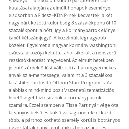
A Magyar Társadalomkutató pártpreferencia-
kutatásai alapján az elmúlt hónapok eseményei
elsősorban a Fidesz–KDNP-nek kedveztek: a két
nagy párt közötti különbség 8 százalékpontról 10
százalékpontra nőtt, így a kormánypártok előnye
ismét kétszámjegyű. A közelmúlt legnagyobb
közéleti figyelmét a magyar kormány washingtoni
csúcstalálkozója keltette, ahol sikerült a népszerű
rezsicsökkentést megvédeni. Az elmúlt hetekben
jelentős érdeklődést váltott ki a háromgyermekes
anyák szja-mentessége, valamint a 3 százalékos
lakáshitelt biztosító Otthon Start Program is. Az
alábbiak mind-mind pozitív üzenetű tematizációs
lehetőséget biztosítanak a kormánypártok
számára. Ezzel szemben a Tisza Párt nyár vége óta
látványos belső és külső válságtünetekkel küzd:
több, a párthoz köthető személy körül is botrányos
ügyek láttak napvilágot, miközben az adó- és