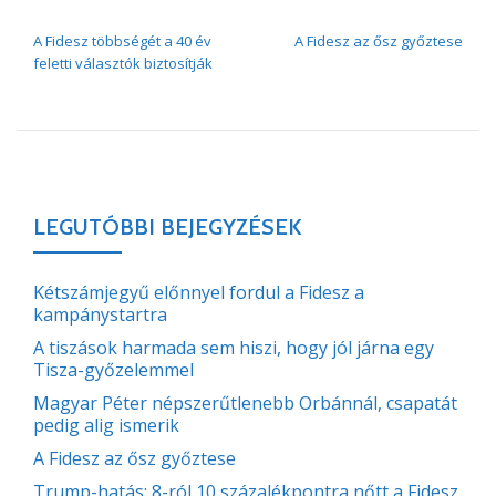
BEJEGYZÉS NAVIGÁCIÓ
A Fidesz többségét a 40 év
A Fidesz az ősz győztese
feletti választók biztosítják
LEGUTÓBBI BEJEGYZÉSEK
Kétszámjegyű előnnyel fordul a Fidesz a
kampánystartra
A tiszások harmada sem hiszi, hogy jól járna egy
Tisza-győzelemmel
Magyar Péter népszerűtlenebb Orbánnál, csapatát
pedig alig ismerik
A Fidesz az ősz győztese
Trump-hatás: 8-ról 10 százalékpontra nőtt a Fidesz