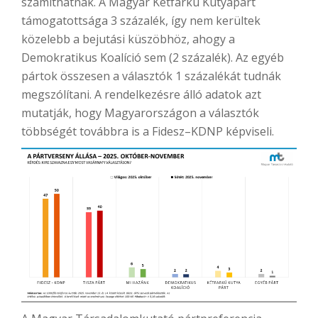
számíthatnak. A Magyar Kétfarkú Kutyapárt
támogatottsága 3 százalék, így nem kerültek
közelebb a bejutási küszöbhöz, ahogy a
Demokratikus Koalíció sem (2 százalék). Az egyéb
pártok összesen a választók 1 százalékát tudnák
megszólítani. A rendelkezésre álló adatok azt
mutatják, hogy Magyarországon a választók
többségét továbbra is a Fidesz–KDNP képviseli.