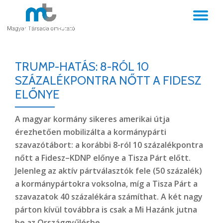
TO
Skip
to
NA
content
TRUMP-HATÁS: 8-RÓL 10
SZÁZALÉKPONTRA NŐTT A FIDESZ
ELŐNYE
A magyar kormány sikeres amerikai útja
érezhetően mobilizálta a kormánypárti
szavazótábort: a korábbi 8-ról 10 százalékpontra
nőtt a Fidesz–KDNP előnye a Tisza Párt előtt.
Jelenleg az aktív pártválasztók fele (50 százalék)
a kormánypártokra voksolna, míg a Tisza Párt a
szavazatok 40 százalékára számíthat. A két nagy
párton kívül továbbra is csak a Mi Hazánk jutna
be az Országgyűlésbe.