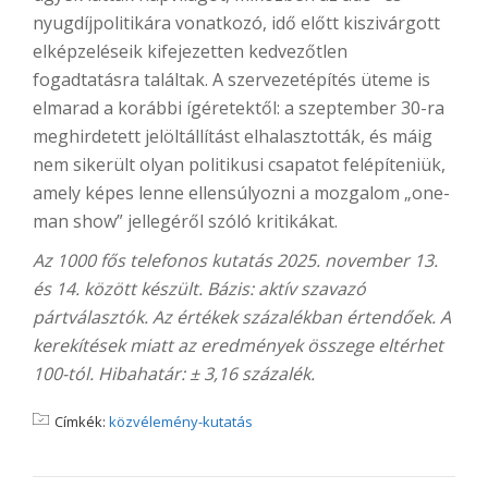
nyugdíjpolitikára vonatkozó, idő előtt kiszivárgott
elképzeléseik kifejezetten kedvezőtlen
fogadtatásra találtak. A szervezetépítés üteme is
elmarad a korábbi ígéretektől: a szeptember 30-ra
meghirdetett jelöltállítást elhalasztották, és máig
nem sikerült olyan politikusi csapatot felépíteniük,
amely képes lenne ellensúlyozni a mozgalom „one-
man show” jellegéről szóló kritikákat.
Az 1000 fős telefonos kutatás 2025. november 13.
és 14. között készült. Bázis: aktív szavazó
pártválasztók. Az értékek százalékban értendőek. A
kerekítések miatt az eredmények összege eltérhet
100-tól. Hibahatár: ± 3,16 százalék.
Címkék:
közvélemény-kutatás