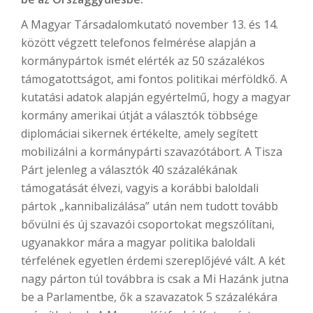
A Magyar Társadalomkutató november 13. és 14.
között végzett telefonos felmérése alapján a
kormánypártok ismét elérték az 50 százalékos
támogatottságot, ami fontos politikai mérföldkő. A
kutatási adatok alapján egyértelmű, hogy a magyar
kormány amerikai útját a választók többsége
diplomáciai sikernek értékelte, amely segített
mobilizálni a kormánypárti szavazótábort. A Tisza
Párt jelenleg a választók 40 százalékának
támogatását élvezi, vagyis a korábbi baloldali
pártok „kannibalizálása” után nem tudott tovább
bővülni és új szavazói csoportokat megszólítani,
ugyanakkor mára a magyar politika baloldali
térfelének egyetlen érdemi szereplőjévé vált. A két
nagy párton túl továbbra is csak a Mi Hazánk jutna
be a Parlamentbe, ők a szavazatok 5 százalékára