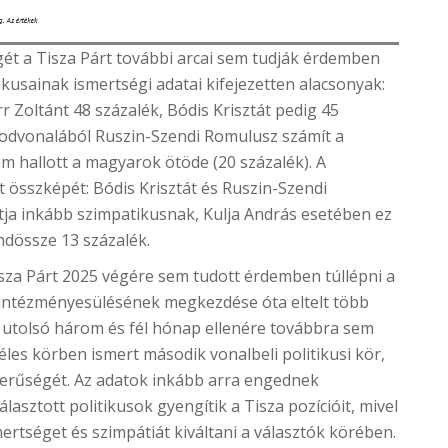
ét a Tisza Párt további arcai sem tudják érdemben
ikusainak ismertségi adatai kifejezetten alacsonyak:
r Zoltánt 48 százalék, Bódis Krisztát pedig 45
sodvonalából Ruszin-Szendi Romulusz számít a
 hallott a magyarok ötöde (20 százalék). A
t összképét: Bódis Krisztát és Ruszin-Szendi
tja inkább szimpatikusnak, Kulja András esetében ez
ndössze 13 százalék.
sza Párt 2025 végére sem tudott érdemben túllépni a
intézményesülésének megkezdése óta eltelt több
ti utolsó három és fél hónap ellenére továbbra sem
éles körben ismert második vonalbeli politikusi kör,
erűségét. Az adatok inkább arra engednek
lasztott politikusok gyengítik a Tisza pozícióit, mivel
rtséget és szimpátiát kiváltani a választók körében.