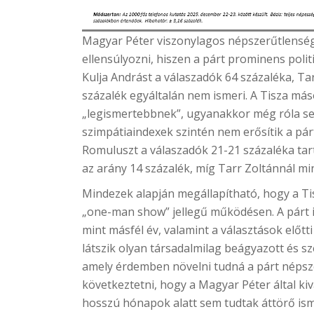
Magyar Péter viszonylagos népszerűtlenség
ellensúlyozni, hiszen a párt prominens polit
Kulja Andrást a válaszadók 64 százaléka, Tar
százalék egyáltalán nem ismeri. A Tisza má
„legismertebbnek”, ugyanakkor még róla sem
szimpátiaindexek szintén nem erősítik a pár
Romuluszt a válaszadók 21-21 százaléka tar
az arány 14 százalék, míg Tarr Zoltánnál mi
Mindezek alapján megállapítható, hogy a Ti
„one-man show” jellegű működésen. A párt 
mint másfél év, valamint a választások előt
látszik olyan társadalmilag beágyazott és sz
amely érdemben növelni tudná a párt népsz
következtetni, hogy a Magyar Péter által kivá
hosszú hónapok alatt sem tudtak áttörő isme