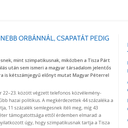
NEBB ORBÁNNÁL, CSAPATÁT PEDIG
snek, mint szimpatikusnak, miközben a Tisza Párt
izálás után sem ismeri a magyar társadalom jelentős
ra is kétszámjegyű előnyt mutat Magyar Péterrel
22–23. között végzett telefonos közvélemény-
űbb hazai politikus. A megkérdezettek 44 százaléka a
ja, 11 százalék semlegesnek ítéli meg, míg 43
éter támogatottsága ettől érdemben elmarad: a
ilatkozott úgy, hogy szimpatikusnak tartja a Tisza