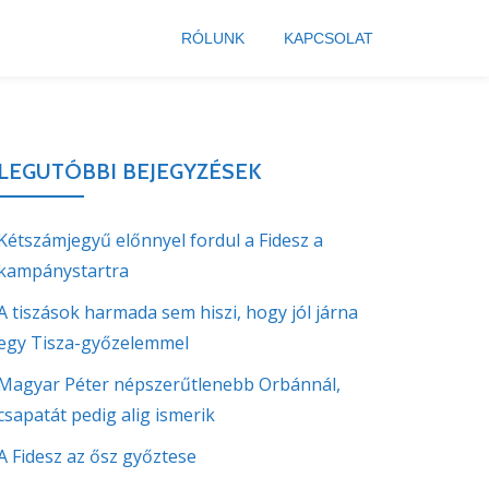
RÓLUNK
KAPCSOLAT
LEGUTÓBBI BEJEGYZÉSEK
Kétszámjegyű előnnyel fordul a Fidesz a
kampánystartra
A tiszások harmada sem hiszi, hogy jól járna
egy Tisza-győzelemmel
Magyar Péter népszerűtlenebb Orbánnál,
csapatát pedig alig ismerik
A Fidesz az ősz győztese