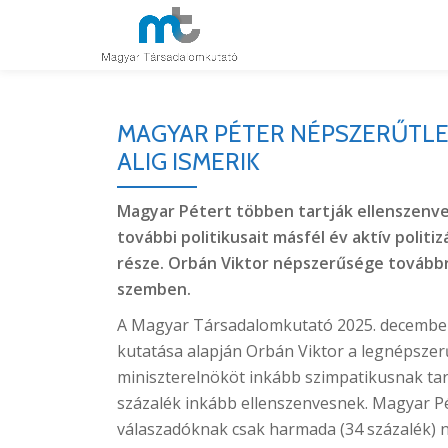
Skip
to
content
MAGYAR PÉTER NÉPSZERŰTLE
ALIG ISMERIK
Magyar Pétert többen tartják ellenszenve
további politikusait másfél év aktív polit
része. Orbán Viktor népszerűsége tovább
szemben.
A Magyar Társadalomkutató 2025. december 
kutatása alapján Orbán Viktor a legnépszer
miniszterelnököt inkább szimpatikusnak tart
százalék inkább ellenszenvesnek. Magyar P
válaszadóknak csak harmada (34 százalék) ny