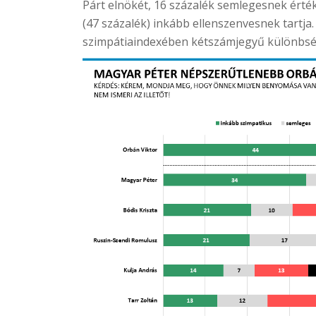
Párt elnökét, 16 százalék semlegesnek érté
(47 százalék) inkább ellenszenvesnek tartja.
szimpátiaindexében kétszámjegyű különbsé