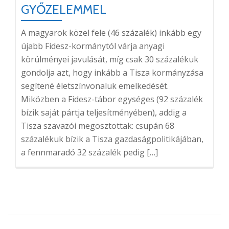
GYŐZELEMMEL
A magyarok közel fele (46 százalék) inkább egy
újabb Fidesz-kormánytól várja anyagi
körülményei javulását, míg csak 30 százalékuk
gondolja azt, hogy inkább a Tisza kormányzása
segítené életszínvonaluk emelkedését.
Miközben a Fidesz-tábor egységes (92 százalék
bízik saját pártja teljesítményében), addig a
Tisza szavazói megosztottak: csupán 68
százalékuk bízik a Tisza gazdaságpolitikájában,
a fennmaradó 32 százalék pedig […]