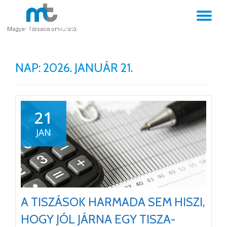
TO
Skip
to
NA
content
NAP:
2026. JANUÁR 21.
21
JAN
A TISZÁSOK HARMADA SEM HISZI,
HOGY JÓL JÁRNA EGY TISZA-