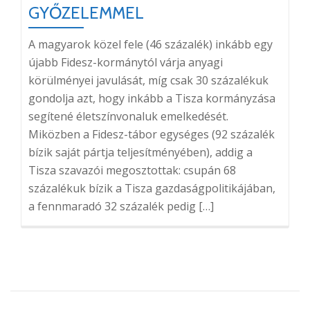
GYŐZELEMMEL
A magyarok közel fele (46 százalék) inkább egy
újabb Fidesz-kormánytól várja anyagi
körülményei javulását, míg csak 30 százalékuk
gondolja azt, hogy inkább a Tisza kormányzása
segítené életszínvonaluk emelkedését.
Miközben a Fidesz-tábor egységes (92 százalék
bízik saját pártja teljesítményében), addig a
Tisza szavazói megosztottak: csupán 68
százalékuk bízik a Tisza gazdaságpolitikájában,
a fennmaradó 32 százalék pedig […]