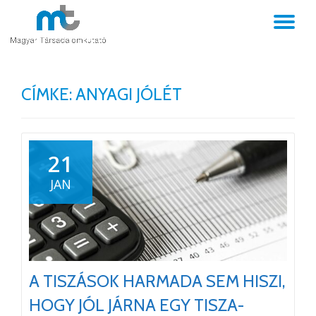
TO
Skip
to
NA
content
CÍMKE:
ANYAGI JÓLÉT
21
JAN
A TISZÁSOK HARMADA SEM HISZI,
HOGY JÓL JÁRNA EGY TISZA-