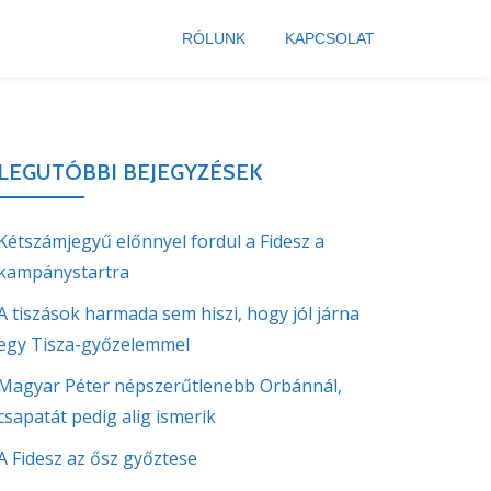
RÓLUNK
KAPCSOLAT
LEGUTÓBBI BEJEGYZÉSEK
Kétszámjegyű előnnyel fordul a Fidesz a
kampánystartra
A tiszások harmada sem hiszi, hogy jól járna
egy Tisza-győzelemmel
Magyar Péter népszerűtlenebb Orbánnál,
csapatát pedig alig ismerik
A Fidesz az ősz győztese