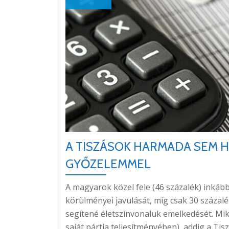
A TISZÁSOK HARMADA SEM HIS
GYŐZELEMMEL
A magyarok közel fele (46 százalék) inkáb
körülményei javulását, míg csak 30 százal
segítené életszínvonaluk emelkedését. Mik
saját pártja teljesítményében), addig a Ti