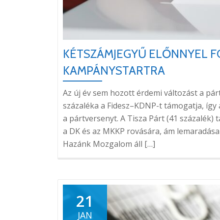
KÉTSZÁMJEGYŰ ELŐNNYEL FO
KAMPÁNYSTARTRA
Az új év sem hozott érdemi változást a pár
százaléka a Fidesz–KDNP-t támogatja, így
a pártversenyt. A Tisza Párt (41 százalék
a DK és az MKKP rovására, ám lemaradása 
Hazánk Mozgalom áll […]
21
JAN