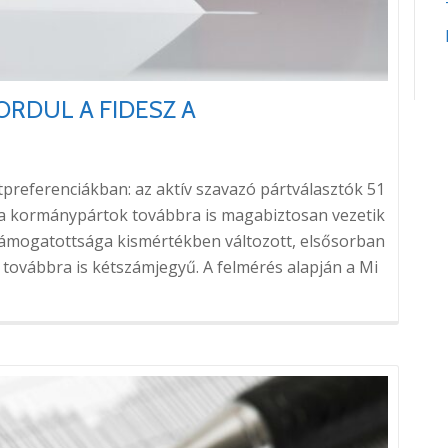
RDUL A FIDESZ A
tpreferenciákban: az aktív szavazó pártválasztók 51
 a kormánypártok továbbra is magabiztosan vezetik
) támogatottsága kismértékben változott, elsősorban
továbbra is kétszámjegyű. A felmérés alapján a Mi