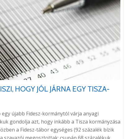
ZI, HOGY JÓL JÁRNA EGY TISZA-
b egy újabb Fidesz-kormánytól várja anyagi
ékuk gondolja azt, hogy inkább a Tisza kormányzása
özben a Fidesz-tábor egységes (92 százalék bízik
sza szavazói megosztottak: csupán 68 százalékuk