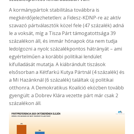
A kormánypártok stabilitása továbbra is
megkérdőjelezhetetlen: a Fidesz-KDNP-re az aktív
szavazó pártválasztók közel fele (47 százalék) adná
le a voksát, míg a Tisza Párt támogatottsága 39
százalékon áll, és immár hónapok óta nem tudja
ledolgozni a nyolc százalékpontos hátrányát – ami
egyértelműen a korábbi politikai lendület
kifulladását mutatja. A kiábrándult tiszások
elsősorban a Kétfarkú Kutya Pártnál (4 százalék) és
a Mi Hazánknál (6 százalék) találtak új politikai
otthonra. A Demokratikus Koalíció eközben tovább
gyengült: a Dobrev Klára vezette párt már csak 2
százalékon áll.