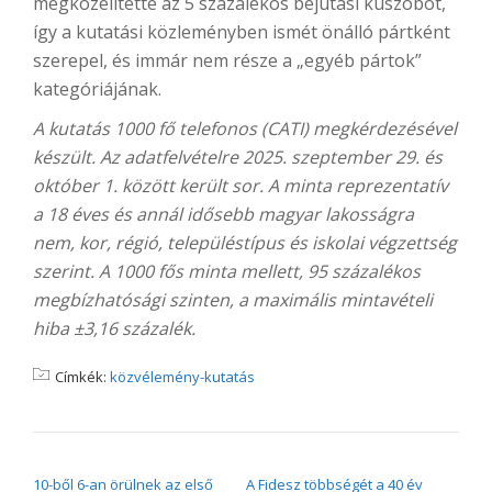
megközelítette az 5 százalékos bejutási küszöböt,
így a kutatási közleményben ismét önálló pártként
szerepel, és immár nem része a „egyéb pártok”
kategóriájának.
A kutatás 1000 fő telefonos (CATI) megkérdezésével
készült. Az adatfelvételre 2025. szeptember 29. és
október 1. között került sor. A minta reprezentatív
a 18 éves és annál idősebb magyar lakosságra
nem, kor, régió, településtípus és iskolai végzettség
szerint. A 1000 fős minta mellett, 95 százalékos
megbízhatósági szinten, a maximális mintavételi
hiba ±3,16 százalék.
Címkék:
közvélemény-kutatás
BEJEGYZÉS NAVIGÁCIÓ
10-ből 6-an örülnek az első
A Fidesz többségét a 40 év