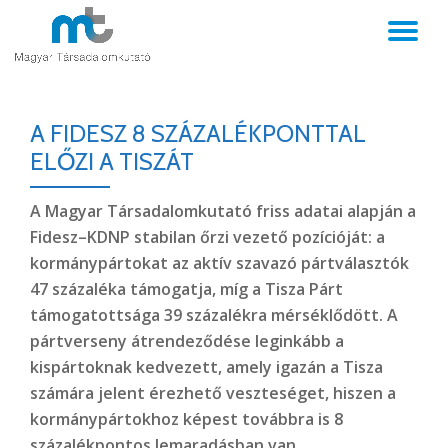
TO
Skip
to
NA
content
A FIDESZ 8 SZÁZALÉKPONTTAL
ELŐZI A TISZÁT
A Magyar Társadalomkutató friss adatai alapján a
Fidesz–KDNP stabilan őrzi vezető pozícióját: a
kormánypártokat az aktív szavazó pártválasztók
47 százaléka támogatja, míg a Tisza Párt
támogatottsága 39 százalékra mérséklődött. A
pártverseny átrendeződése leginkább a
kispártoknak kedvezett, amely igazán a Tisza
számára jelent érezhető veszteséget, hiszen a
kormánypártokhoz képest továbbra is 8
százalékpontos lemaradásban van.