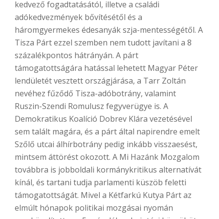
kedvező fogadtatásától, illetve a családi
adókedvezmények bővítésétől és a
háromgyermekes édesanyák szja-mentességétől. A
Tisza Párt ezzel szemben nem tudott javítani a 8
százalékpontos hátrányán. A párt
támogatottságára hatással lehetett Magyar Péter
lendületét vesztett országjárása, a Tarr Zoltán
nevéhez fűződő Tisza-adóbotrány, valamint
Ruszin-Szendi Romulusz fegyverügye is. A
Demokratikus Koalíció Dobrev Klára vezetésével
sem talált magára, és a párt által napirendre emelt
Szőlő utcai álhírbotrány pedig inkább visszaesést,
mintsem áttörést okozott. A Mi Hazánk Mozgalom
továbbra is jobboldali kormánykritikus alternatívát
kínál, és tartani tudja parlamenti küszöb feletti
támogatottságát. Mivel a Kétfarkú Kutya Párt az
elmúlt hónapok politikai mozgásai nyomán