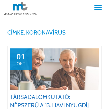
TO
Skip
to
NA
content
CÍMKE:
KORONAVÍRUS
01
OKT
TÁRSADALOMKUTATÓ:
NÉPSZERŰ A 13. HAVI NYUGDÍJ