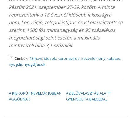
készült 2021. szeptember 27-29. között. A minta
reprezentatív a 18 évesnél idősebb lakosságra
nem, kor, régió, településtípus és iskolai végzettség
szerint. 1000 fős mintanagyság és 95 százalékos
megbízhatósági szint esetén a maximális
mintavételi hiba 3,1 százalék.
Címkék:
13.havi
,
idősek
,
koronavírus
,
közvélemény-kutatás
,
nyugdíj
,
nyugdíjasok
BEJEGYZÉS NAVIGÁCIÓ
A KISKORÚT NEVELŐK JOBBAN
AZ ELŐVÁLASZTÁS ALATT
AGGÓDNAK
GYENGÜLT A BALOLDAL