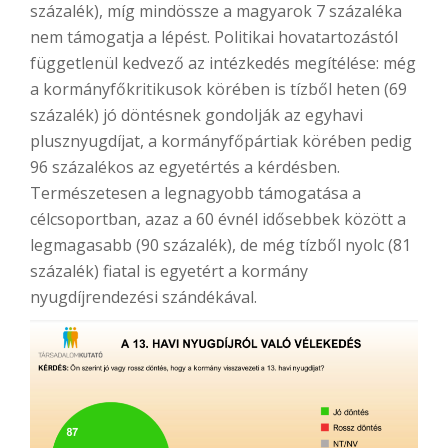
százalék), míg mindössze a magyarok 7 százaléka
nem támogatja a lépést. Politikai hovatartozástól
függetlenül kedvező az intézkedés megítélése: még
a kormányfőkritikusok körében is tízből heten (69
százalék) jó döntésnek gondolják az egyhavi
plusznyugdíjat, a kormányfőpártiak körében pedig
96 százalékos az egyetértés a kérdésben.
Természetesen a legnagyobb támogatása a
célcsoportban, azaz a 60 évnél idősebbek között a
legmagasabb (90 százalék), de még tízből nyolc (81
százalék) fiatal is egyetért a kormány
nyugdíjrendezési szándékával.