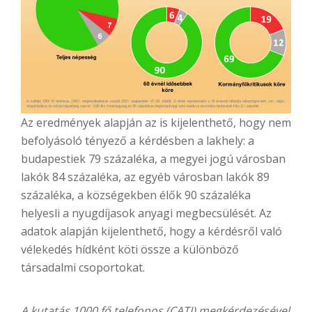
Az eredmények alapján az is kijelenthető, hogy nem
befolyásoló tényező a kérdésben a lakhely: a
budapestiek 79 százaléka, a megyei jogú városban
lakók 84 százaléka, az egyéb városban lakók 89
százaléka, a községekben élők 90 százaléka
helyesli a nyugdíjasok anyagi megbecsülését. Az
adatok alapján kijelenthető, hogy a kérdésről való
vélekedés hídként köti össze a különböző
társadalmi csoportokat.
A kutatás 1000 fő telefonos (CATI) megkérdezésével