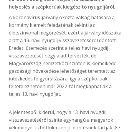
helyeslés a szépkorúak kiegészítő nyugdíjáról.
A koronavírus-járvány okozta válság hatására a
kormány kiemelt feladatának tekinti az
életszínvonal megőrzését, ezért a járvány időszaka
alatt a 13. havi nyugdíj visszavezetéséről döntött.
Eredeti ütemezés szerint a teljes havi nyugdíj
visszavezetését négy alatt tervezték, de
Magyarország nemzetközi szinten is kiemelkedő
gazdasági növekedése lehetőséget teremtett az
intézkedés felgyorsítására, így a szépkorúak
feltételezhetően már 2022-tól megkaphatják a
teljes 13. havi nyugdíjat.
A jelentésből kiderül, hogy a 13. havi nyugdíj
visszavezetéséről szinte egyhangú a magyarok
véleménye: tízből kilencen jó döntésnek tartják (87