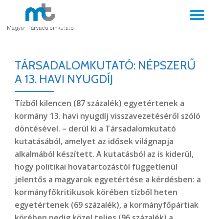
TO
Skip
to
NA
content
TÁRSADALOMKUTATÓ: NÉPSZERŰ
A 13. HAVI NYUGDÍJ
Tízből kilencen (87 százalék) egyetértenek a
kormány 13. havi nyugdíj visszavezetéséről szóló
döntésével. – derül ki a Társadalomkutató
kutatásából, amelyet az idősek világnapja
alkalmából készített. A kutatásból az is kiderül,
hogy politikai hovatartozástól függetlenül
jelentős a magyarok egyetértése a kérdésben: a
kormányfőkritikusok körében tízből heten
egyetértenek (69 százalék), a kormányfőpártiak
körében pedig közel teljes (96 százalék) a