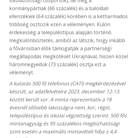
iskolázottsági csoportok), de még a
kormánypártiak (66 százalék) és a baloldali
ellenzékiek (64 százalék) körében is a kétharmados
többség osztozik ezen a véleményen. Külön
érdekesség a településtípus alapján történő
megkülönböztetés, amiből az látszik, hogy inkább
a fővárosban élők támogatják a partnerségi
megállapodás megkötését Ukrajnával, hiszen közel
háromnegyedük (73 százalék) osztja ezt a
véleményt.
A kutatás 500 fő telefonos (CATI) megkérdezésével
készült, az adatfelvételre 2023. december 12-13.
között került sor. A minta reprezentatív a 18
évesnél idősebb lakosságra nem, kor, régió,
településtípus és iskolai végzettség szerint. 500 fős
mintanagyság és 95 százalékos megbízhatósági
szint esetén a maximális mintavételi hiba ± 4,4