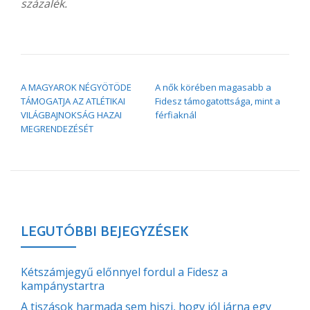
százalék.
BEJEGYZÉS NAVIGÁCIÓ
A MAGYAROK NÉGYÖTÖDE
A nők körében magasabb a
TÁMOGATJA AZ ATLÉTIKAI
Fidesz támogatottsága, mint a
VILÁGBAJNOKSÁG HAZAI
férfiaknál
MEGRENDEZÉSÉT
LEGUTÓBBI BEJEGYZÉSEK
Kétszámjegyű előnnyel fordul a Fidesz a
kampánystartra
A tiszások harmada sem hiszi, hogy jól járna egy