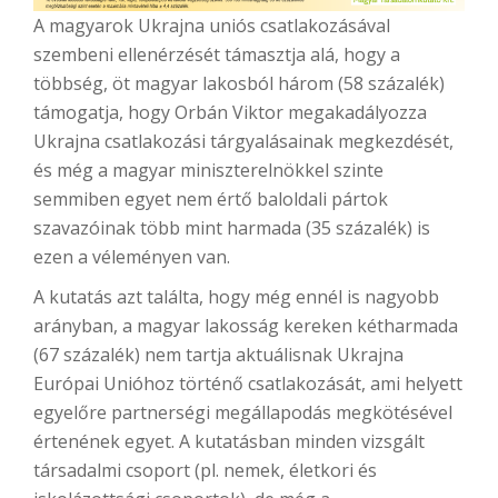
A magyarok Ukrajna uniós csatlakozásával
szembeni ellenérzését támasztja alá, hogy a
többség, öt magyar lakosból három (58 százalék)
támogatja, hogy Orbán Viktor megakadályozza
Ukrajna csatlakozási tárgyalásainak megkezdését,
és még a magyar miniszterelnökkel szinte
semmiben egyet nem értő baloldali pártok
szavazóinak több mint harmada (35 százalék) is
ezen a véleményen van.
A kutatás azt találta, hogy még ennél is nagyobb
arányban, a magyar lakosság kereken kétharmada
(67 százalék) nem tartja aktuálisnak Ukrajna
Európai Unióhoz történő csatlakozását, ami helyett
egyelőre partnerségi megállapodás megkötésével
értenének egyet. A kutatásban minden vizsgált
társadalmi csoport (pl. nemek, életkori és