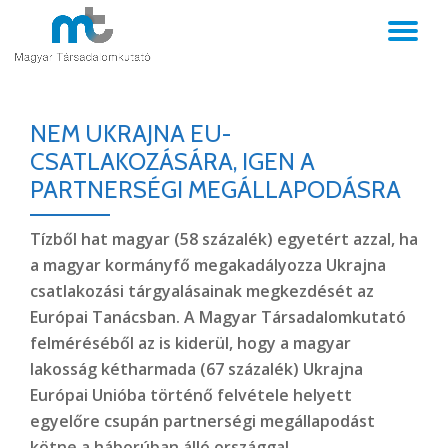
TO
Skip
to
NA
content
NEM UKRAJNA EU-
CSATLAKOZÁSÁRA, IGEN A
PARTNERSÉGI MEGÁLLAPODÁSRA
Tízből hat magyar (58 százalék) egyetért azzal, ha
a magyar kormányfő megakadályozza Ukrajna
csatlakozási tárgyalásainak megkezdését az
Európai Tanácsban. A Magyar Társadalomkutató
felméréséből az is kiderül, hogy a magyar
lakosság kétharmada (67 százalék) Ukrajna
Európai Unióba történő felvétele helyett
egyelőre csupán partnerségi megállapodást
kötne a háborúban álló országgal.